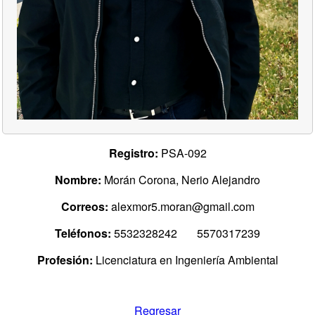
Registro:
PSA-092
Nombre:
Morán Corona, Nerio Alejandro
Correos:
alexmor5.moran@gmail.com
Teléfonos:
5532328242 5570317239
Profesión:
Licenciatura en Ingeniería Ambiental
Regresar